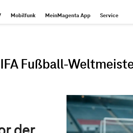
V
Mobilfunk
MeinMagenta App
Service
or der