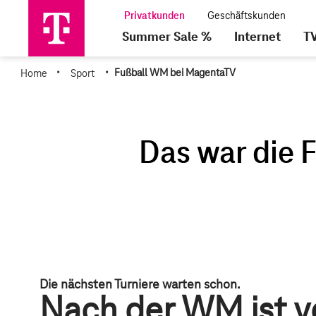
Summer Sale %
Internet
T
·
·
Home
Sport
Fußball WM bei MagentaTV
Die nächsten Turniere warten schon.
Nach der WM ist v