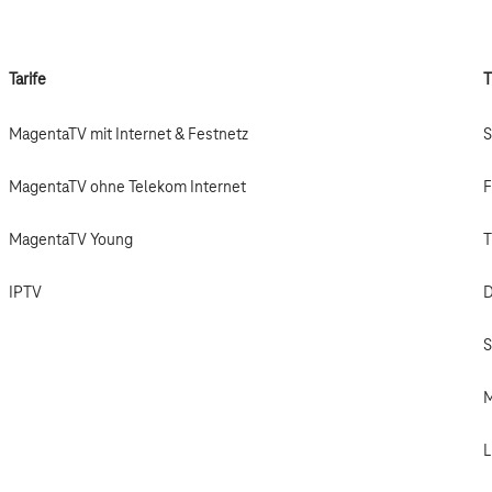
Tarife
MagentaTV mit Internet & Festnetz
S
MagentaTV ohne Telekom Internet
F
MagentaTV Young
T
IPTV
D
S
L