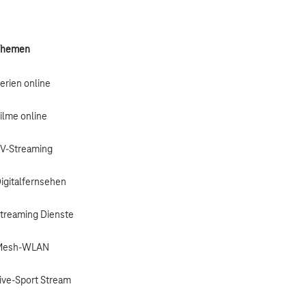
Themen
erien online
ilme online
V-Streaming
igitalfernsehen
treaming Dienste
Mesh-WLAN
ive-Sport Stream