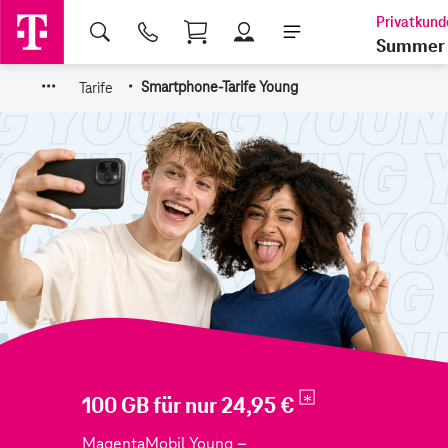
Shopping Cart
Summer 
·
·
·
·
Tarife
Smartphone-Tarife Young