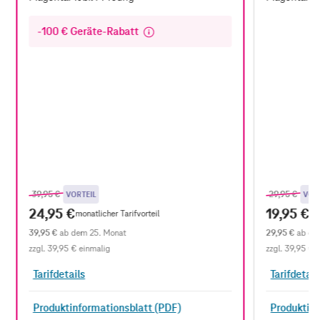
-100 € Geräte-Rabatt
Previous price
,
Previous pr
,
39,95 €
29,95 €
VORTEIL
VOR
24,95 €
19,95 €
monatlicher Tarifvorteil
mo
39,95 €
ab dem 25. Monat
29,95 €
ab de
zzgl.
39,95 €
einmalig
zzgl.
39,95 €
e
Tarifdetails
Tarifdetail
Produktinformationsblatt (PDF)
Produktinf