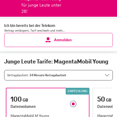
Ich bin bereits bei der Telekom
Vertrag verlängern, Tarif wechseln und mehr...
Anmelden
Junge Leute Tarife: MagentaMobil Young
Vertragslaufzeit
24 Monate Vertragslaufzeit
EMPFEHLUNG
100
50
GB
GB
Datenvolumen
Datenvolu
MagentaMobil M Young
MagentaMob