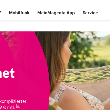
V
Mobilfunk
MeinMagenta App
Service