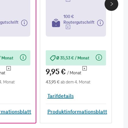
100 €
gutschrift
Routergutschrift
/ Monat
Ø 35,53 € / Monat
9,95 €
9
nat
/ Monat
4. Monat
43,95 €
ab dem 4. Monat
38,
Tarifdetails
Ta
rmationsblatt
Produktinformationsblatt
P