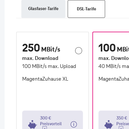
Glasfaser-Tarife
DSL-Tarife
250
100
MBit/s
MBi
max. Download
max. Downl
100
MBit/s
max. Upload
40
MBit/s
ma
MagentaZuhause XL
MagentaZuha
300 €
350 €
Preisvorteil
Preisv