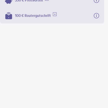
350 € Preisvorteil
100 € Routergutschrift
6
MBit/s
x. Download
4
MBit/s
max. Upload
gentaZuhause S
100 €
Routergutschrift