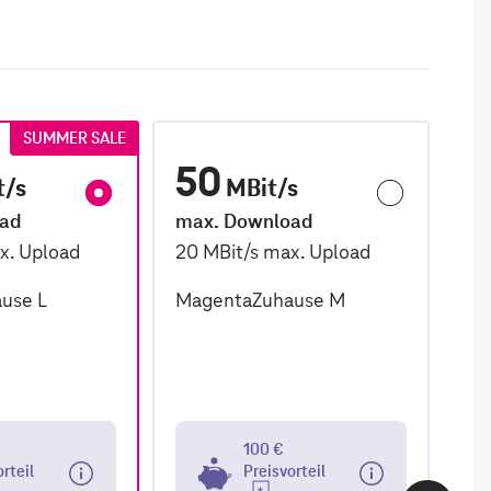
SUMMER SALE
50
1
t/s
MBit/s
oad
max. Download
ma
x. Upload
20
MBit/s
max. Upload
2,
use L
MagentaZuhause M
Ma
100 €
orteil
Preisvorteil