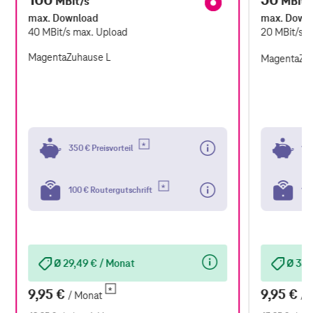
MBit/s
MBit/
max. Download
max. Down
40
MBit/s
max. Upload
20
MBit/s
m
MagentaZuhause L
MagentaZu
350 € Preisvorteil
100
100 € Routergutschrift
100
Ø 29,49 € / Monat
Ø 35,
9,95 €
9,95 €
/ Monat
/ 