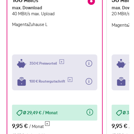
MBit/s
MBit/
max. Download
max. Down
40
MBit/s
max. Upload
20
MBit/s
m
MagentaZuhause L
MagentaZu
350 € Preisvorteil
100
100 € Routergutschrift
100
Ø 29,49 € / Monat
Ø 35,
9,95 €
9,95 €
/ Monat
/ 