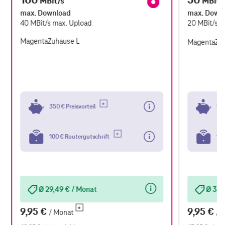
MBit/s
MBit/
max. Download
max. Down
40
MBit/s
max. Upload
20
MBit/s
m
MagentaZuhause L
MagentaZu
350 € Preisvorteil
100
100 € Routergutschrift
100
Ø 29,49 € / Monat
Ø 35,
9,95 €
9,95 €
/ Monat
/ 