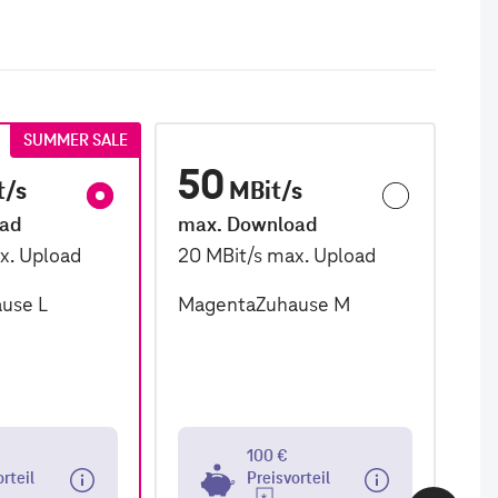
SUMMER SALE
50
1
t/s
MBit/s
oad
max. Download
ma
x. Upload
20
MBit/s
max. Upload
2,
use L
MagentaZuhause M
Ma
100 €
orteil
Preisvorteil