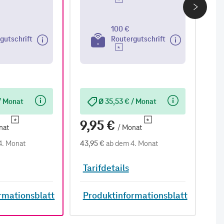
100 €
gutschrift
Routergutschrift
/ Monat
Ø 35,53 € / Monat
9,95 €
9
nat
/ Monat
4. Monat
43,95 €
ab dem 4. Monat
38,
Tarifdetails
Ta
rmationsblatt
Produktinformationsblatt
P