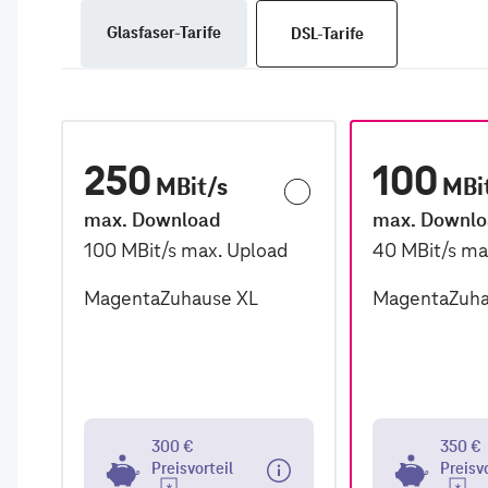
Glasfaser-Tarife
DSL-Tarife
250
100
MBit/s
MBi
max. Download
max. Downl
100
MBit/s
max. Upload
40
MBit/s
ma
MagentaZuhause XL
MagentaZuha
300 €
350 €
Preisvorteil
Preisv