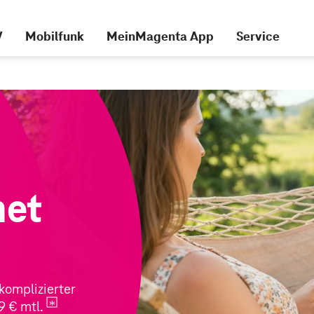
V
Mobilfunk
MeinMagenta App
Service