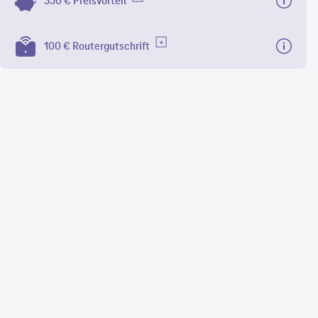
350 € Preisvorteil
100 € Routergutschrift
6
MBit/s
x. Download
4
MBit/s
max. Upload
gentaZuhause S
100 €
Routergutschrift