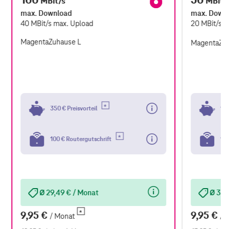
MBit/s
MBit/
max. Download
max. Down
40
MBit/s
max. Upload
20
MBit/s
m
MagentaZuhause L
MagentaZu
350 € Preisvorteil
100
100 € Routergutschrift
100
Ø 29,49 € / Monat
Ø 35,
9,95 €
9,95 €
/ Monat
/ 