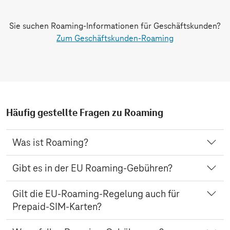
Sie suchen Roaming-Informationen für Geschäftskunden?
Zum Geschäftskunden-Roaming
Häufig gestellte Fragen zu Roaming
Was ist Roaming?
Wenn Sie im Ausland unterwegs sind und mobil mit
Gibt es in der EU Roaming-Gebühren?
Ihrem Smartphone surfen oder telefonieren,
empfangen Sie nicht Ihr heimisches Mobilfunknetz,
Nein, denn die Roaming-Gebühren wurden für
Gilt die EU-Roaming-Regelung auch für
sondern werden automatisch in ein ausländisches
vorübergehende Aufenthalte in den Mitgliedsstaaten
Prepaid-SIM-Karten?
Partner-Netzwerk eingewählt. Sie nutzen also Roaming
der Europäischen Union sowie Norwegen, Island und
zum Telefonieren und Surfen. Auf vielen Smartphones
Liechtenstein im Jahr 2017 abgeschafft. Seit Januar