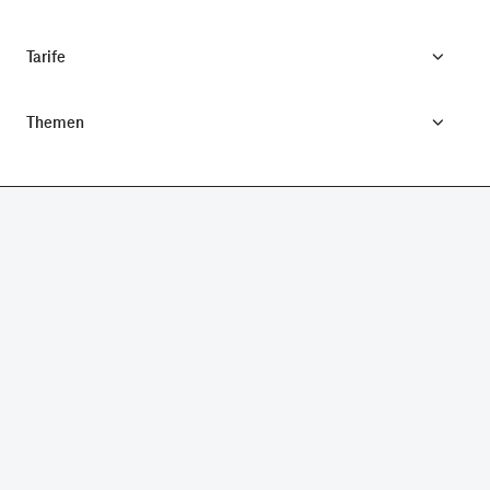
Tarife
Themen
CONNECTING YOUR WORLD.
©
Telekom Deutschland GmbH
Impressum
Datenschutz
AGB
Produktinformationsblatt
Verbraucherinformation
Verträge hier kündigen
Vertrag widerrufen