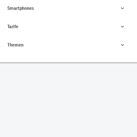
Smartphones
Tarife
Themen
CONNECTING YOUR WORLD.
©
Telekom Deutschland GmbH
Impressum
Datenschutz
AGB
Produktinformationsblatt
Verbraucherinformation
Verträge hier kündigen
Vertrag widerrufen