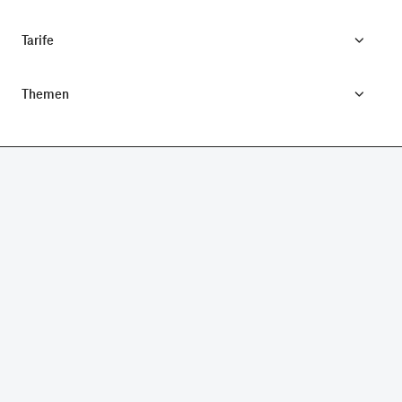
Tarife
Themen
CONNECTING YOUR WORLD.
©
Telekom Deutschland GmbH
Impressum
Datenschutz
AGB
Produktinformationsblatt
Verbraucherinformation
Verträge hier kündigen
Vertrag widerrufen