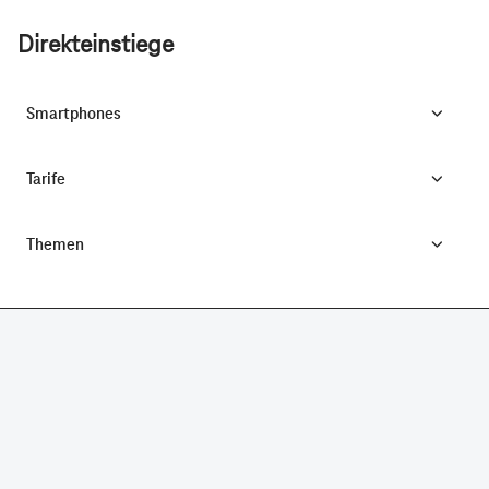
Direkteinstiege
Smartphones
Tarife
Themen
CONNECTING YOUR WORLD.
©
Telekom Deutschland GmbH
Impressum
Datenschutz
AGB
Produktinformationsblatt