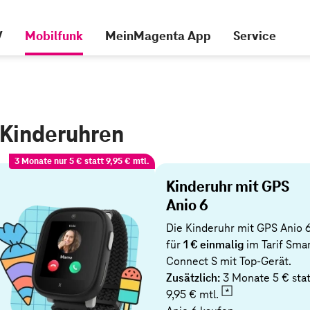
V
Mobilfunk
MeinMagenta App
Service
 Kinderuhren
3 Monate nur 5 € statt 9,95 € mtl.
Kinderuhr mit GPS
Anio 6
Die Kinderuhr mit GPS Anio 
für
1 € einmalig
im Tarif Sma
Connect S mit Top-Gerät.
Zusätzlich:
3 Monate 5 € stat
9,95 € mtl.