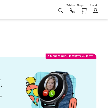
Telekom Shops
Kontakt
Shoppi
3 Monate nur 5 € statt 9,95 € mtl.
6
rt
t