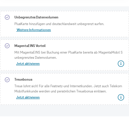
Unbegrenztes Datenvolumen
PlusKarte hinzufügen und deutschlandweit unbegrenzt surfen.
Weitere Informationen
MagentaEINS Vorteil
Mit MagentaEINS bei Buchung einer PlusKarte bereits ab MagentaMobil S
unbegrenztes Datenvolumen.
Jetzt aktivieren
Treuebonus
Treue lohnt sich! Für alle Festnetz-und Internetkunden. Jetzt auch Telekom
Mobilfunkkunde werden und persönlichen Treuebonus einlösen.
Jetzt aktivieren