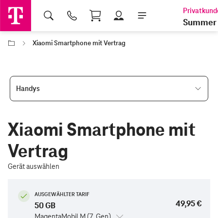
Shopping Cart
Summer 
Xiaomi Smartphone mit Vertrag
Handys
Xiaomi Smartphone mit
Vertrag
Gerät auswählen
AUSGEWÄHLTER TARIF
49,95 €
50 GB
MagentaMobil M (7. Gen)