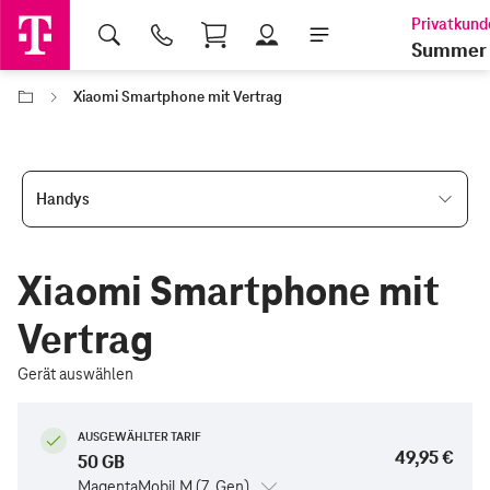
Shopping Cart
Summer 
Xiaomi Smartphone mit Vertrag
Handys
Xiaomi Smartphone mit
Vertrag
Gerät auswählen
AUSGEWÄHLTER TARIF
49,95 €
50 GB
MagentaMobil M (7. Gen)