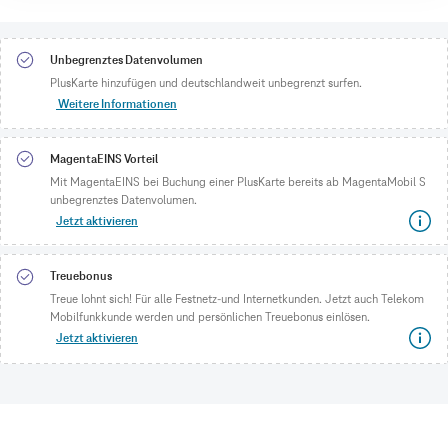
Unbegrenztes Datenvolumen
PlusKarte hinzufügen und deutschlandweit unbegrenzt surfen.
Weitere Informationen
MagentaEINS Vorteil
Mit MagentaEINS bei Buchung einer PlusKarte bereits ab MagentaMobil S
unbegrenztes Datenvolumen.
Jetzt aktivieren
Treuebonus
Treue lohnt sich! Für alle Festnetz-und Internetkunden. Jetzt auch Telekom
Mobilfunkkunde werden und persönlichen Treuebonus einlösen.
Jetzt aktivieren