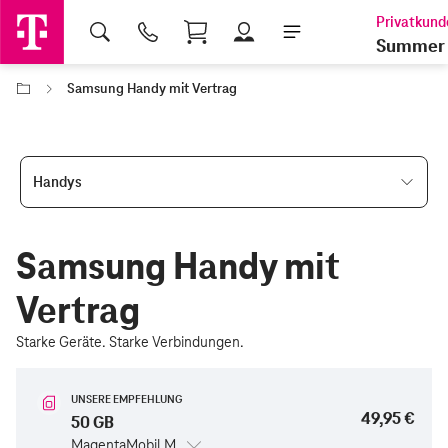
Shopping Cart
Summer 
Samsung Handy mit Vertrag
Handys
Samsung Handy mit
Vertrag
Starke Geräte. Starke Verbindungen.
UNSERE EMPFEHLUNG
49,95 €
50 GB
MagentaMobil M