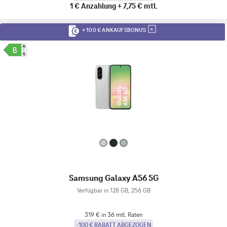
1 €
Anzahlung
+
7,75 €
mtl.
+ 100 € ANKAUFSBONUS
Samsung Galaxy A56 5G
Verfügbar in 128 GB, 256 GB
319 € in 36 mtl. Raten
-100 € RABATT ABGEZOGEN