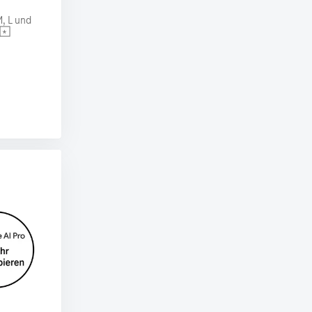
, L und