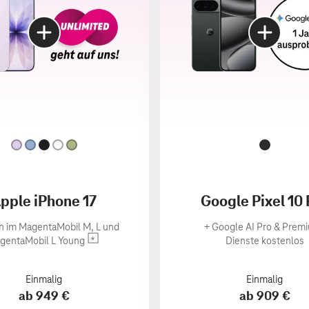
pple iPhone 17
Google Pixel 10 
n im MagentaMobil M, L und
+
Google AI Pro & Prem
gentaMobil L Young
Dienste kostenlos
Einmalig
Einmalig
ab 949 €
ab 909 €