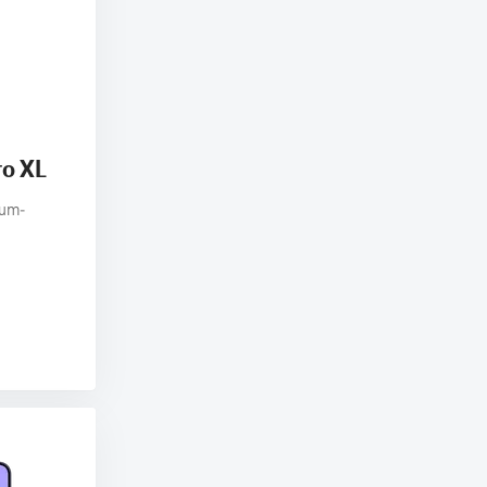
ro XL
ium-