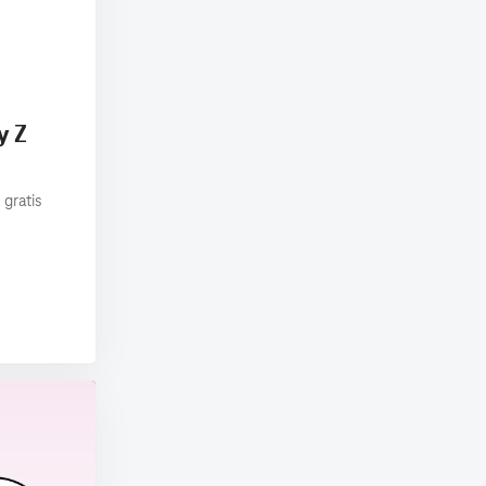
y Z
 gratis