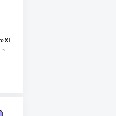
ro XL
ium-