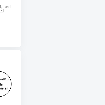
, L und