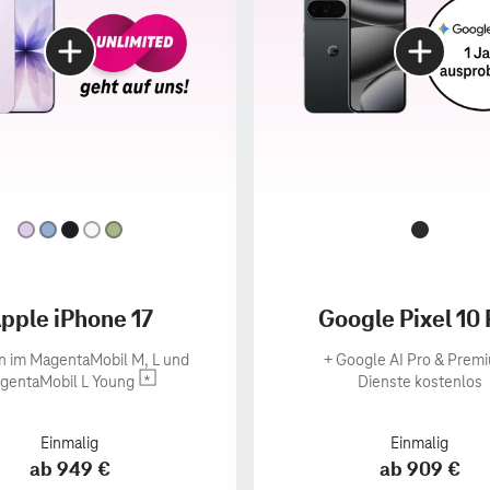
pple iPhone 17
Google Pixel 10 
n im MagentaMobil M, L und
+
Google AI Pro & Prem
gentaMobil L Young
Dienste kostenlos
Einmalig
Einmalig
ab 949 €
ab 909 €