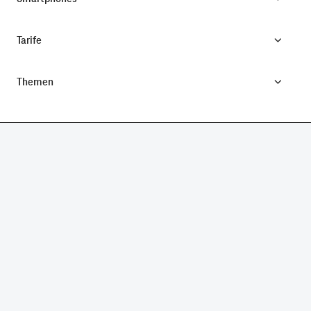
Tarife
Themen
CONNECTING YOUR WORLD.
©
Telekom Deutschland GmbH
Impressum
Datenschutz
AGB
Produktinformationsblatt
Verbraucherinformation
Verträge hier kündigen
Vertrag widerrufen