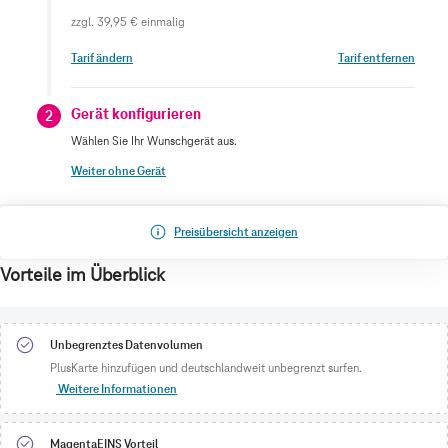
zzgl.
39,95 €
einmalig
Tarif ändern
Tarif entfernen
Gerät konfigurieren
2
Wählen Sie Ihr Wunschgerät aus.
Weiter ohne Gerät
Preisübersicht anzeigen
Vorteile im Überblick
Unbegrenztes Datenvolumen
PlusKarte hinzufügen und deutschlandweit unbegrenzt surfen.
Weitere Informationen
MagentaEINS Vorteil