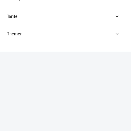
Tarife
Themen
CONNECTING YOUR WORLD.
©
Telekom Deutschland GmbH
Impressum
Datenschutz
AGB
Produktinformationsblatt
Verbraucherinformation
Verträge hier kündigen
Vertrag widerrufen