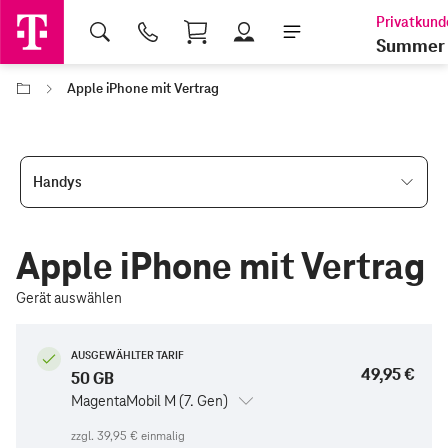
Shopping Cart
Summer 
Apple iPhone mit Vertrag
Handys
Apple iPhone mit Vertrag
Gerät auswählen
AUSGEWÄHLTER TARIF
49,95 €
50 GB
MagentaMobil M (7. Gen)
zzgl.
39,95 €
einmalig