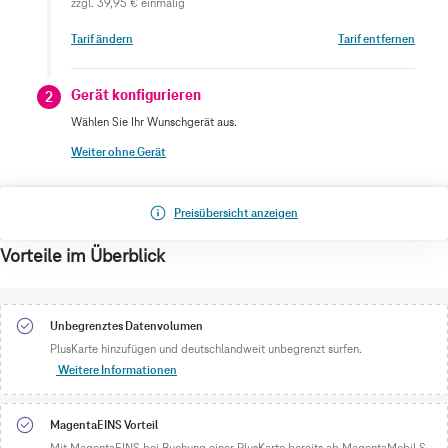
zzgl.
39,95 €
einmalig
Tarif ändern
Tarif entfernen
Gerät konfigurieren
2
Wählen Sie Ihr Wunschgerät aus.
Weiter ohne Gerät
Preisübersicht anzeigen
Vorteile im Überblick
Unbegrenztes Datenvolumen
PlusKarte hinzufügen und deutschlandweit unbegrenzt surfen.
Weitere Informationen
MagentaEINS Vorteil
Mit MagentaEINS bei Buchung einer PlusKarte bereits ab MagentaMobil S