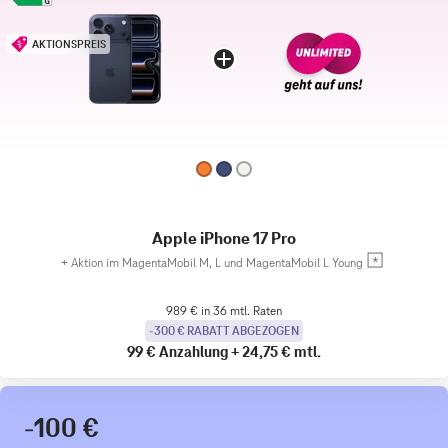
AKTIONSPREIS
Apple iPhone 17 Pro
+
Aktion im MagentaMobil M, L und MagentaMobil L Young
989 € in 36 mtl. Raten
-300 € RABATT ABGEZOGEN
99 €
Anzahlung
+
24,75 €
mtl.
-100 €