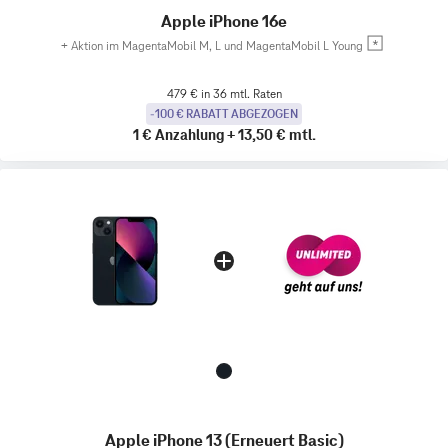
Apple iPhone 16e
+
Aktion im MagentaMobil M, L und MagentaMobil L Young
479 € in 36 mtl. Raten
-100 € RABATT ABGEZOGEN
1 €
Anzahlung
+
13,50 €
mtl.
Apple iPhone 13 (Erneuert Basic)