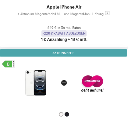
Apple iPhone Air
+
Aktion im MagentaMobil M, L und MagentaMobil L Young
649 € in 36 mtl. Raten
-220 € RABATT ABGEZOGEN
1 €
Anzahlung
+
18 €
mtl.
AKTIONSPREIS