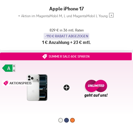
Apple iPhone 17
+
Aktion im MagentaMobil M, L und MagentaMobil L Young
829 € in 36 mtl. Raten
-110 € RABATT ABGEZOGEN
1 €
Anzahlung
+
23 €
mtl.
SUMMER SALE 60€ SPAREN
AKTIONSPREIS