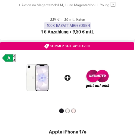
+
Aktion im MagentaMobil M, L und MagentaMobil L Young
339 € in 36 mtl. Raten
-100 € RABATT ABGEZOGEN
1 €
Anzahlung
+
9,50 €
mtl.
SUMMER SALE 4€ SPAREN
Apple iPhone 17e