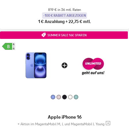
819 € in 36 mtl. Raten
-100 € RABATT ABGEZOGEN
1 €
Anzahlung
+
22,75 €
mtl.
SUMMER SALE 16€ SPAREN
Apple iPhone 16
+
Aktion im MagentaMobil M, L und MagentaMobil L Young