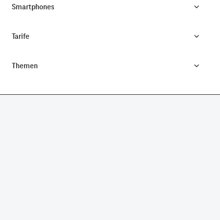
Smartphones
Tarife
Themen
CONNECTING YOUR WORLD.
©
Telekom Deutschland GmbH
Impressum
Datenschutz
AGB
Produktinformationsblatt
Verbraucherinformation
Verträge hier kündigen
Vertrag widerrufen