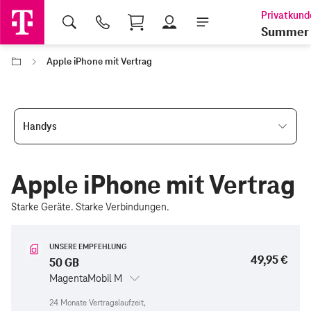
Shopping Cart
Summer 
Apple iPhone mit Vertrag
Handys
Apple iPhone mit Vertrag
Starke Geräte. Starke Verbindungen.
UNSERE EMPFEHLUNG
49,95 €
50 GB
MagentaMobil M