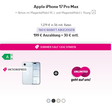
Apple iPhone 17 Pro Max
+
Aktion im MagentaMobil M, L und MagentaMobil L Young
1.279 € in 36 mtl. Raten
-160 € RABATT ABGEZOGEN
199 €
Anzahlung
+
30 €
mtl.
SUMMER SALE 120€ SPAREN
AKTIONSPREIS