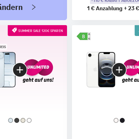
-110 € RABATT ABGEZ
 ändern
1 €
Anzahlung
+
23 
SUMMER SALE 120€ SPAREN
REIS