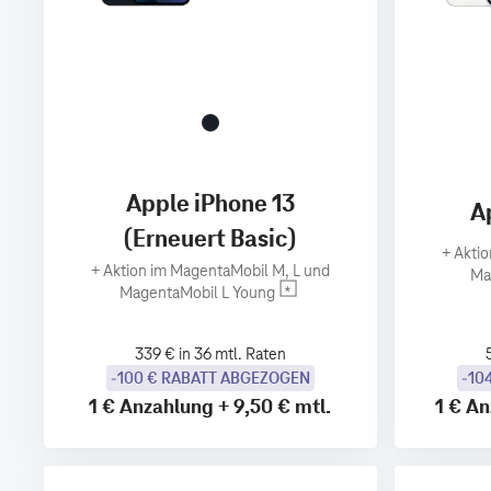
Apple iPhone 13
A
(Erneuert Basic)
+
Aktio
+
Aktion im MagentaMobil M, L und
Ma
MagentaMobil L Young
339 € in 36 mtl. Raten
-100 € RABATT ABGEZOGEN
-10
1 €
Anzahlung
+
9,50 €
mtl.
1 €
An