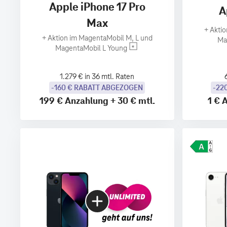
Apple iPhone 17 Pro
A
Max
+
Aktio
+
Aktion im MagentaMobil M, L und
Ma
MagentaMobil L Young
1.279 € in 36 mtl. Raten
-160 € RABATT ABGEZOGEN
-22
199 €
Anzahlung
+
30 €
mtl.
1 €
A