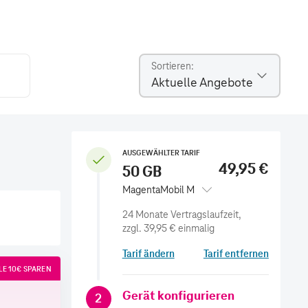
Sortieren
Aktuelle Angebote
AUSGEWÄHLTER TARIF
49,95 €
50 GB
MagentaMobil M
zzgl.
39,95 €
einmalig
Tarif ändern
Tarif entfernen
E 10€ SPAREN
Gerät konfigurieren
2