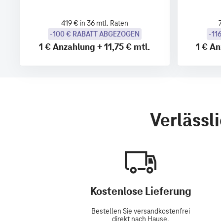
419 € in 36 mtl. Raten
-100 € RABATT ABGEZOGEN
-11
1 €
Anzahlung
+
11,75 €
mtl.
1 €
An