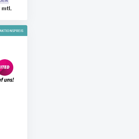
OGEN
€
mtl.
AKTIONSPREIS