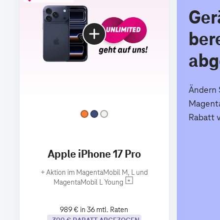
Ger
ber
abg
Ändern S
Magenta
Rabatt 
Apple iPhone 17 Pro
+
Aktion im MagentaMobil M, L und
MagentaMobil L Young
989 € in 36 mtl. Raten