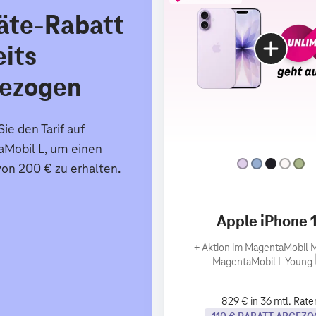
äte-Rabatt
eits
ezogen
ie den Tarif auf
Mobil L, um einen
von 200 € zu erhalten.
Apple iPhone 
+
Aktion im MagentaMobil M
MagentaMobil L Young
829 € in 36 mtl. Rate