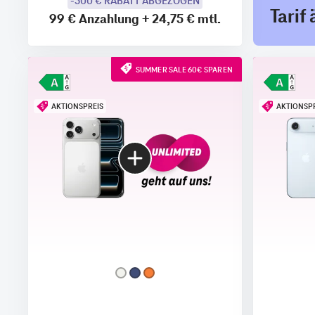
-300 € RABATT ABGEZOGEN
Tarif
99 €
Anzahlung
+
24,75 €
mtl.
SUMMER SALE 60€ SPAREN
AKTIONSPREIS
AKTIONSP