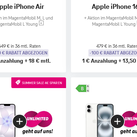
pple iPhone Air
Apple iPhone 1
n im MagentaMobil M, L und
+
Aktion im MagentaMobil M
gentaMobil L Young
MagentaMobil L Young
649 € in 36 mtl. Raten
479 € in 36 mtl. Rate
0 € RABATT ABGEZOGEN
-100 € RABATT ABGEZ
nzahlung
+
18 €
mtl.
1 €
Anzahlung
+
13,50
SUMMER SALE 4€ SPAREN