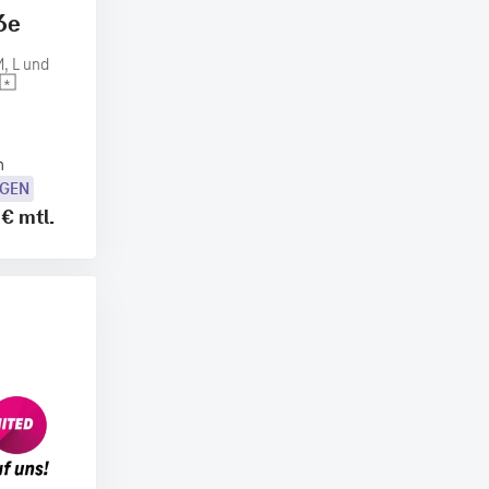
6e
, L und
n
OGEN
 €
mtl.