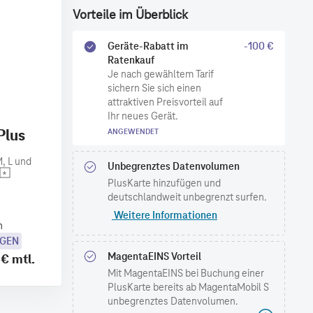
Vorteile im Überblick
Geräte-Rabatt im
-100 €
Ratenkauf
Je nach gewähltem Tarif
sichern Sie sich einen
attraktiven Preisvorteil auf
Ihr neues Gerät.
Plus
ANGEWENDET
, L und
Unbegrenztes Datenvolumen
PlusKarte hinzufügen und
deutschlandweit unbegrenzt surfen.
Weitere Informationen
n
OGEN
MagentaEINS Vorteil
 €
mtl.
Mit MagentaEINS bei Buchung einer
PlusKarte bereits ab MagentaMobil S
unbegrenztes Datenvolumen.