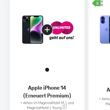
Apple iPhone 14
A
(Erneuert Premium)
+
Aktio
+
Aktion im MagentaMobil M, L und
Ma
MagentaMobil L Young