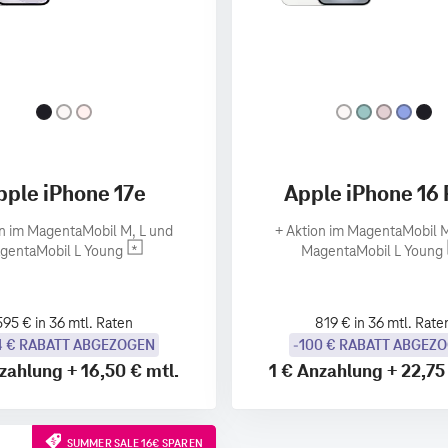
pple iPhone 17e
Apple iPhone 16 
n im MagentaMobil M, L und
+
Aktion im MagentaMobil M
gentaMobil L Young
MagentaMobil L Young
595 € in 36 mtl. Raten
819 € in 36 mtl. Rate
4 € RABATT ABGEZOGEN
-100 € RABATT ABGEZ
zahlung
+
16,50 €
mtl.
1 €
Anzahlung
+
22,75
SUMMER SALE 16€ SPAREN