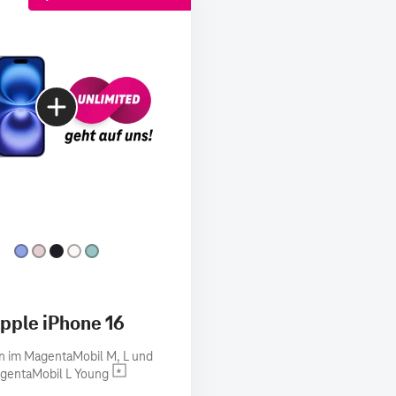
pple iPhone 16
n im MagentaMobil M, L und
gentaMobil L Young