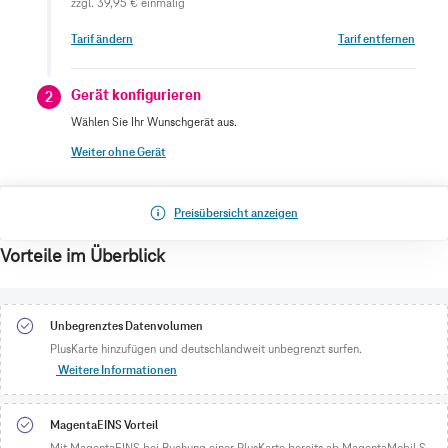
zzgl.
39,95 €
einmalig
Tarif ändern
Tarif entfernen
Gerät konfigurieren
2
Wählen Sie Ihr Wunschgerät aus.
Weiter ohne Gerät
Preisübersicht anzeigen
Vorteile im Überblick
Unbegrenztes Datenvolumen
PlusKarte hinzufügen und deutschlandweit unbegrenzt surfen.
Weitere Informationen
MagentaEINS Vorteil
Mit MagentaEINS bei Buchung einer PlusKarte bereits ab MagentaMobil S