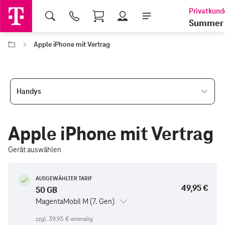
Shopping Cart
Summer 
Apple iPhone mit Vertrag
Handys
Apple iPhone mit Vertrag
Gerät auswählen
AUSGEWÄHLTER TARIF
49,95 €
50 GB
MagentaMobil M (7. Gen)
zzgl.
39,95 €
einmalig