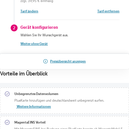
zzgl.
39,95 €
einmalig
Tarif ändern
Tarif entfernen
Gerät konfigurieren
2
Wählen Sie Ihr Wunschgerät aus.
Weiter ohne Gerät
Preisübersicht anzeigen
Vorteile im Überblick
Unbegrenztes Datenvolumen
PlusKarte hinzufügen und deutschlandweit unbegrenzt surfen.
Weitere Informationen
MagentaEINS Vorteil
Mit MagentaEINS bei Buchung einer PlusKarte bereits ab MagentaMobil S