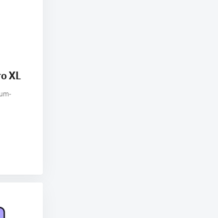
ro XL
ium-