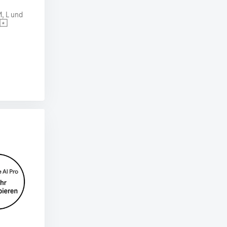
, L und