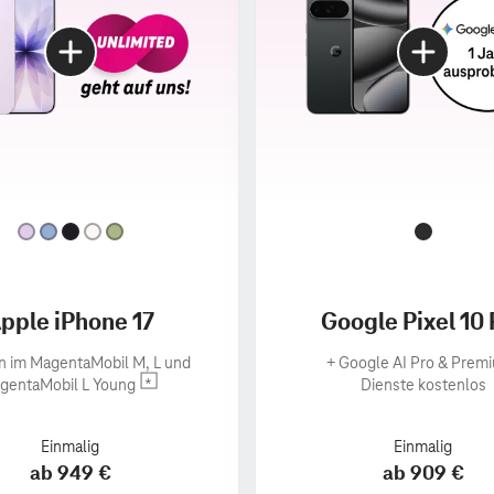
pple iPhone 17
Google Pixel 10 
n im MagentaMobil M, L und
+
Google AI Pro & Prem
gentaMobil L Young
Dienste kostenlos
Einmalig
Einmalig
ab 949 €
ab 909 €