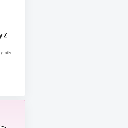
y Z
 gratis