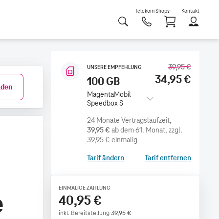
Telekom Shops
Kontakt
Shoppi
39,95 €
UNSERE EMPFEHLUNG
34,95 €
100 GB
den
MagentaMobil
Speedbox S
39,95 €
ab dem 61. Monat
zzgl.
39,95 €
einmalig
Tarif ändern
Tarif entfernen
EINMALIGE ZAHLUNG
e
40,95 €
inkl. Bereitstellung
39,95
€