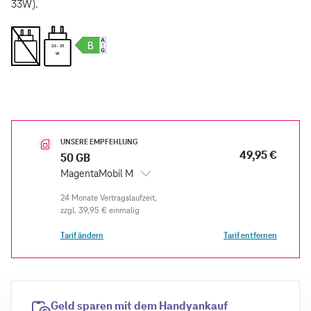
33W).
2.5 - 33
W
UNSERE EMPFEHLUNG
49,95 €
50 GB
MagentaMobil M
zzgl.
39,95 €
einmalig
Tarif ändern
Tarif entfernen
Geld sparen mit dem Handyankauf