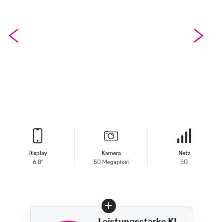
Display
Kamera
Netz
6,8"
50 Megapixel
5G
Leistungsstarke KI-