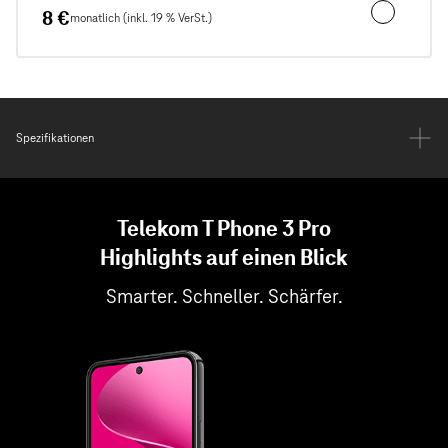
8 €
monatlich (inkl. 19 % VerSt.)
Unfall- und
Spezifikationen