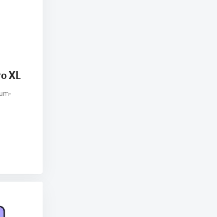
ro XL
ium-