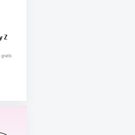
y Z
 gratis