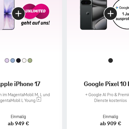
pple iPhone 17
Google Pixel 10 
n im MagentaMobil M, L und
+
Google AI Pro & Prem
gentaMobil L Young
Dienste kostenlos
Einmalig
Einmalig
ab 949 €
ab 909 €