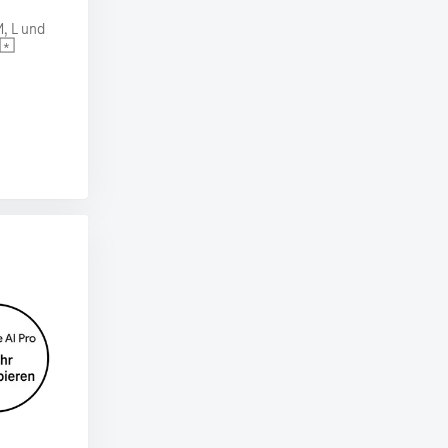
, L und