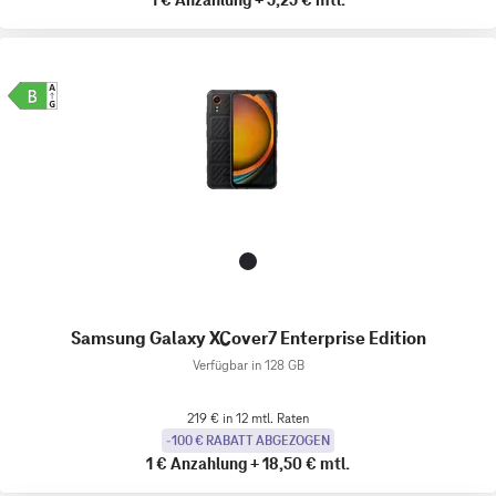
1 €
Anzahlung
+
5,25 €
mtl.
Samsung Galaxy XCover7 Enterprise Edition
Verfügbar in 128 GB
219 € in 12 mtl. Raten
-100 € RABATT ABGEZOGEN
1 €
Anzahlung
+
18,50 €
mtl.