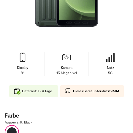
Display
Kamera
Netz
8“
13 Megapixel
5G
Lieferzeit: 1 - 4 Tage
Dieses Gerät unterstützt eSIM
Farbe
Ausgewählt
:
Black
Black