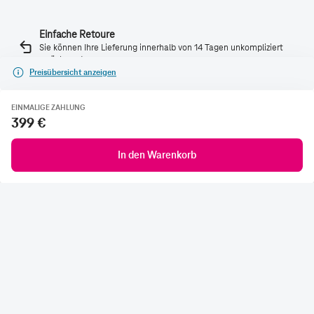
Einfache Retoure
Sie können Ihre Lieferung innerhalb von 14 Tagen unkompliziert
zurücksenden.
Preisübersicht anzeigen
Lieferung verfolgen
EINMALIGE ZAHLUNG
Sehen Sie, wann Ihre Bestellung bei Ihnen ankommt.
399 €
Lieferstatus abfragen
In den Warenkorb