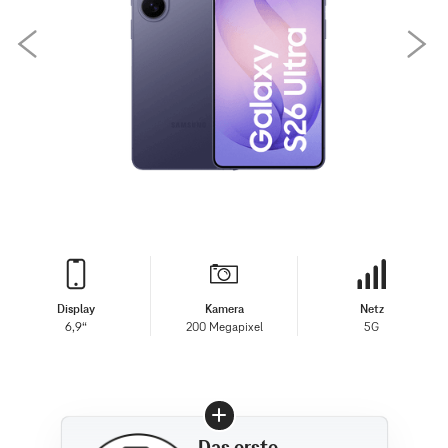
Display
Kamera
Netz
6,9“
200 Megapixel
5G
Das erste