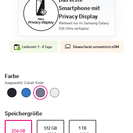
Smartphone mit
Privacy Display
Lieferzeit: 1 - 4 Tage
Dieses Gerät unterstützt eSIM
Farbe
Ausgewählt
:
Cobalt Violet
Black
Sky Blue
Cobalt Violet
White
Speichergröße
512 GB
1 TB
256 GB