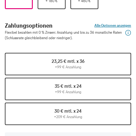
+
180
€
+
460
€
Zahlungsoptionen
Alle Optionen anzeigen
Flexibel bezahlen mit 0 % Zinsen: Anzahlung und bis zu 36 monatliche Raten
(Schlussrate gleichbleibend oder niedriger).
23,25 € mtl. x 36
+99 € Anzahlung
35 € mtl. x 24
+99 € Anzahlung
30 € mtl. x 24
+209 € Anzahlung