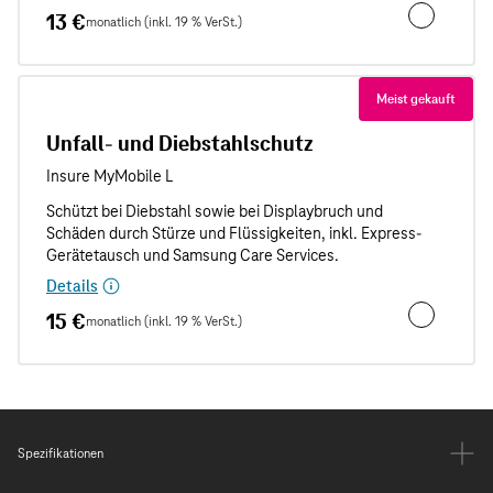
13 €
monatlich (inkl. 19 % VerSt.)
Unfallschut
Meist gekauft
Unfall- und Diebstahlschutz
Details
15 €
monatlich (inkl. 19 % VerSt.)
Unfall- und
Spezifikationen