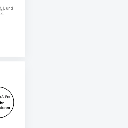
, L und