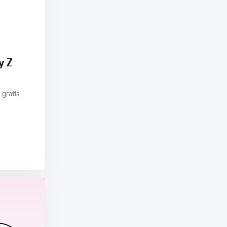
y Z
 gratis