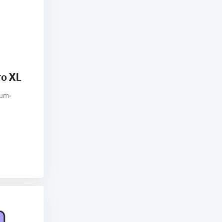
ro XL
ium-