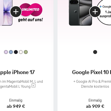
pple iPhone 17
Google Pixel 10 
n im MagentaMobil M, L und
+
Google AI Pro & Prem
gentaMobil L Young
Dienste kostenlos
Einmalig
Einmalig
ab 949 €
ab 909 €