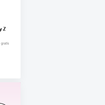
y Z
 gratis