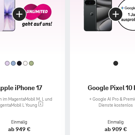
pple iPhone 17
Google Pixel 10 
n im MagentaMobil M, L und
+
Google AI Pro & Prem
gentaMobil L Young
Dienste kostenlos
Einmalig
Einmalig
ab 949 €
ab 909 €