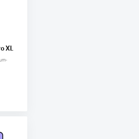
ro XL
ium-