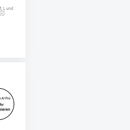
, L und