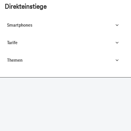
Direkteinstiege
Smartphones
Tarife
Themen
CONNECTING YOUR WORLD.
©
Telekom Deutschland GmbH
Impressum
Datenschutz
AGB
Produktinformationsblatt