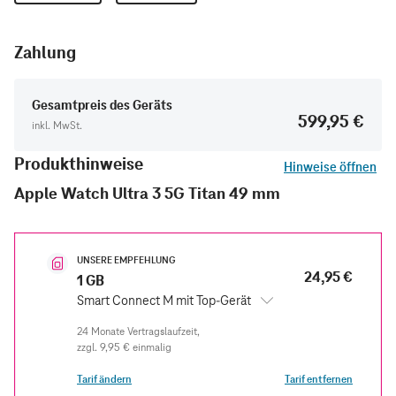
Zahlung
Gesamtpreis des Geräts
599,95 €
inkl. MwSt.
Produkthinweise
Hinweise öffnen
Apple Watch Ultra 3 5G Titan 49 mm
UNSERE EMPFEHLUNG
24,95 €
1 GB
Smart Connect M mit Top-Gerät
zzgl.
9,95 €
einmalig
Tarif ändern
Tarif entfernen