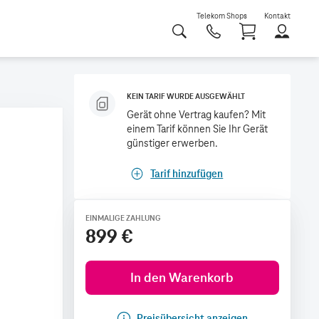
Telekom Shops
Kontakt
Shoppi
KEIN TARIF WURDE AUSGEWÄHLT
Gerät ohne Vertrag kaufen? Mit
einem Tarif können Sie Ihr Gerät
günstiger erwerben.
Tarif hinzufügen
EINMALIGE ZAHLUNG
899 €
In den Warenkorb
Preisübersicht anzeigen