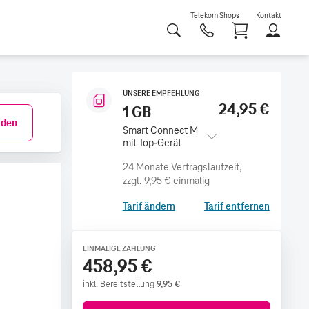
Telekom Shops
Kontakt
Shoppi
UNSERE EMPFEHLUNG
24,95 €
1 GB
den
Smart Connect M
mit Top-Gerät
zzgl.
9,95 €
einmalig
Tarif ändern
Tarif entfernen
EINMALIGE ZAHLUNG
458,95 €
inkl. Bereitstellung
9,95
€