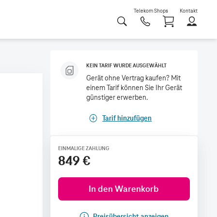
Telekom Shops
Kontakt
Shoppi
KEIN TARIF WURDE AUSGEWÄHLT
Gerät ohne Vertrag kaufen? Mit
einem Tarif können Sie Ihr Gerät
günstiger erwerben.
Tarif hinzufügen
EINMALIGE ZAHLUNG
849 €
In den Warenkorb
Preisübersicht anzeigen