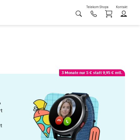
Telekom Shops
Kontakt
Shoppi
3 Monate nur 5 € statt 9,95 € mtl.
6
rt
t