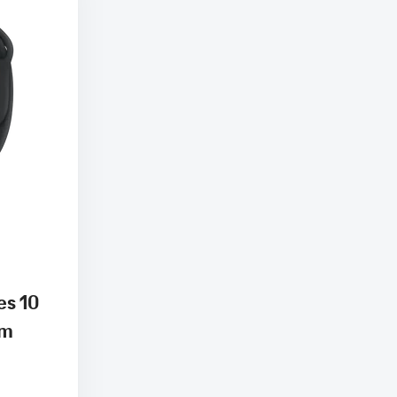
es 10
mm