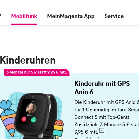
V
Mobilfunk
MeinMagenta App
Service
 Kinderuhren
3 Monate nur 5 € statt 9,95 € mtl.
Kinderuhr mit GPS
Anio 6
Die Kinderuhr mit GPS Anio 
für
1 € einmalig
im Tarif Sma
Connect S mit Top-Gerät.
Zusätzlich:
3 Monate 5 € stat
9,95 € mtl.