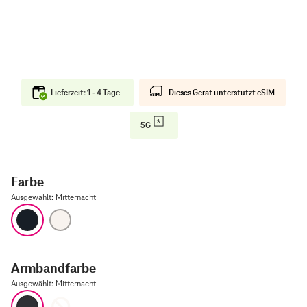
Lieferzeit: 1 - 4 Tage
Dieses Gerät unterstützt eSIM
5G
Farbe
Ausgewählt
:
Mitternacht
Mitternacht
Polarstern
Armbandfarbe
Ausgewählt
:
Mitternacht
Mitternacht
Polarstern