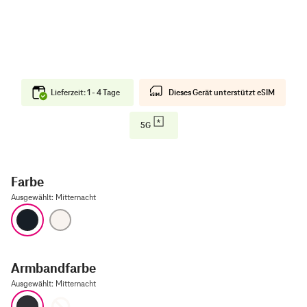
Lieferzeit: 1 - 4 Tage
Dieses Gerät unterstützt eSIM
5G
Farbe
Ausgewählt
:
Mitternacht
Mitternacht
Polarstern
Armbandfarbe
Ausgewählt
:
Mitternacht
Mitternacht
Polarstern