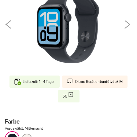
Lieferzeit: 1 - 4 Tage
Dieses Gerät unterstützt eSIM
5G
Farbe
Ausgewählt
:
Mitternacht
Mitternacht
Polarstern