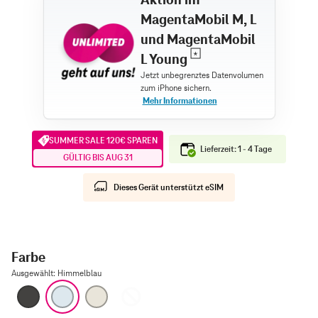
MagentaMobil M, L
und MagentaMobil
L Young
SUMMER SALE 120€ SPAREN
Lieferzeit: 1 - 4 Tage
GÜLTIG BIS AUG 31
Dieses Gerät unterstützt eSIM
Farbe
Ausgewählt
:
Himmelblau
Space Schwarz
Himmelblau
Lichtgold
Wolkenweiß