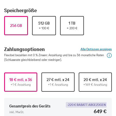
Speichergröße
512 GB
1 TB
256 GB
+
100
€
+
200
€
Zahlungsoptionen
Alle Optionen anzeigen
Flexibel bezahlen mit 0 % Zinsen: Anzahlung und bis zu 36 monatliche Raten
(Schlussrate gleichbleibend oder niedriger).
18 € mtl. x 36
27 € mtl. x 24
20 € mtl. x 24
+1 € Anzahlung
+1 € Anzahlung
+169 € Anzahlung
-220 € RABATT ABGEZOGEN
Gesamtpreis des Geräts
649 €
inkl. MwSt.