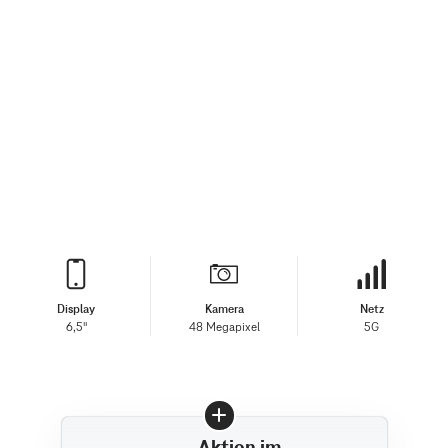
Display
Kamera
Netz
6,5"
48 Megapixel
5G
Aktion im