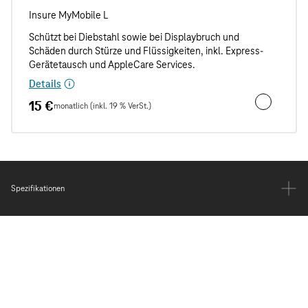
Details
15 €
monatlich (inkl. 19 % VerSt.)
Unfall- und
Spezifikationen