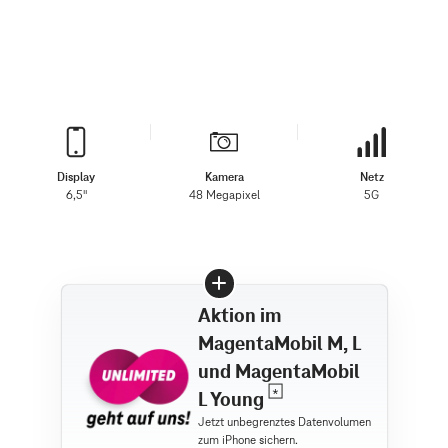
Display
Kamera
Netz
6,5"
48 Megapixel
5G
Aktion im
MagentaMobil M, L
und MagentaMobil
L Young