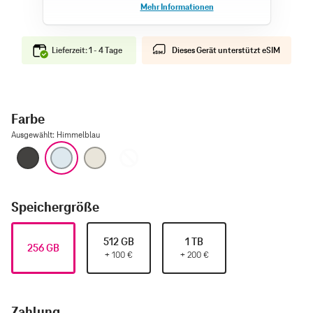
Lieferzeit: 1 - 4 Tage
Dieses Gerät unterstützt eSIM
Farbe
Ausgewählt
:
Himmelblau
Space Schwarz
Himmelblau
Lichtgold
Wolkenweiß
Speichergröße
512 GB
1 TB
256 GB
+
100
€
+
200
€
Zahlung