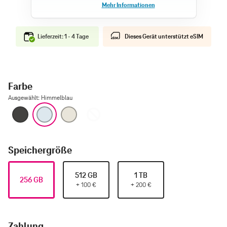
Lieferzeit: 1 - 4 Tage
Dieses Gerät unterstützt eSIM
Farbe
Ausgewählt
:
Himmelblau
Space Schwarz
Himmelblau
Lichtgold
Wolkenweiß
Speichergröße
512 GB
1 TB
256 GB
+
100
€
+
200
€
Zahlung