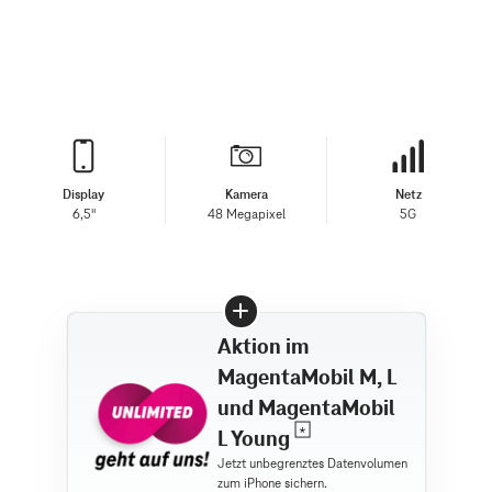
Display
Kamera
Netz
6,5"
48 Megapixel
5G
Aktion im
MagentaMobil M, L
und MagentaMobil
L Young