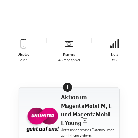
Display
Kamera
Netz
6,5"
48 Megapixel
5G
Aktion im
MagentaMobil M, L
und MagentaMobil
L Young