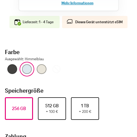
Lieferzeit: 1 - 4 Tage
Dieses Gerät unterstützt eSIM
Farbe
Ausgewählt
:
Himmelblau
Space Schwarz
Himmelblau
Lichtgold
Wolkenweiß
Speichergröße
512 GB
1 TB
256 GB
+
100
€
+
200
€
Zahlung