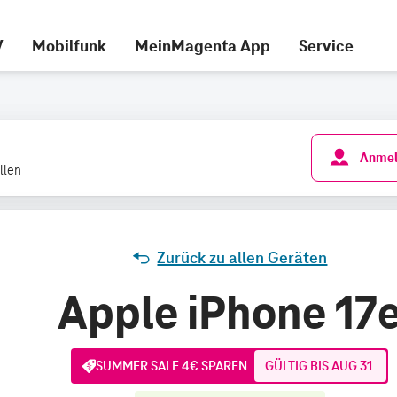
V
Mobilfunk
MeinMagenta App
Service
Anmel
llen
Zurück zu allen Geräten
Apple iPhone 17
SUMMER SALE 4€ SPAREN
GÜLTIG BIS AUG 31