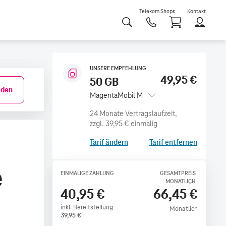
Telekom Shops
Kontakt
Shoppi
UNSERE EMPFEHLUNG
49,95 €
50 GB
den
MagentaMobil M
zzgl.
39,95 €
einmalig
Tarif ändern
Tarif entfernen
e
EINMALIGE ZAHLUNG
GESAMTPREIS
MONATLICH
40,95 €
66,45 €
inkl. Bereitstellung
Monatlich
39,95
€