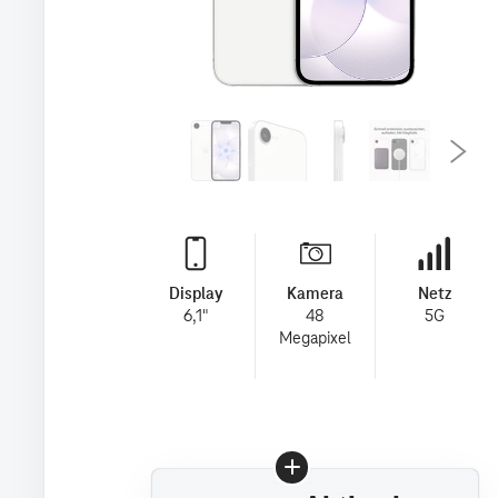
Display
Kamera
Netz
6,1"
48
5G
Megapixel