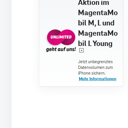
Aktion im
MagentaMo
bil M, L und
MagentaMo
bil L Young